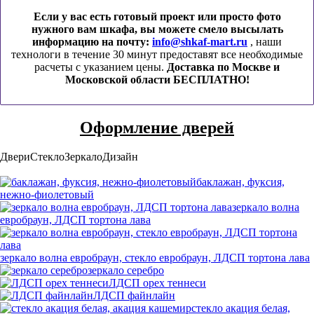
Если у вас есть готовый проект или просто фото
нужного вам шкафа, вы можете смело высылать
информацию на почту:
info@shkaf-mart.ru
, наши
технологи в течение 30 минут предоставят все необходимые
расчеты с указанием цены.
Доставка по Москве и
Московской области БЕСПЛАТНО!
Оформление дверей
Двери
Стекло
Зеркало
Дизайн
баклажан, фуксия,
нежно-фиолетовый
зеркало волна
евробраун, ЛДСП тортона лава
зеркало волна евробраун, стекло евробраун, ЛДСП тортона лава
зеркало серебро
ЛДСП орех теннеси
ЛДСП файнлайн
стекло акация белая,