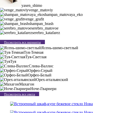
yasen_shimo
venge_matoviy
shampan_matovaya_eko
venge_grafit
shampan_brash
serebro_matovoe
serebro_katafarez
Посмотреть все варианты
Ясень-шимо-светлый
Туя-Темная
Туя-Светлая
Туя
Слива-Валлис
Орфео-Серый
Орфео-Белый
Орех-итальянский
Махагон
Ноче-Гварнери
Посмотреть все цвета