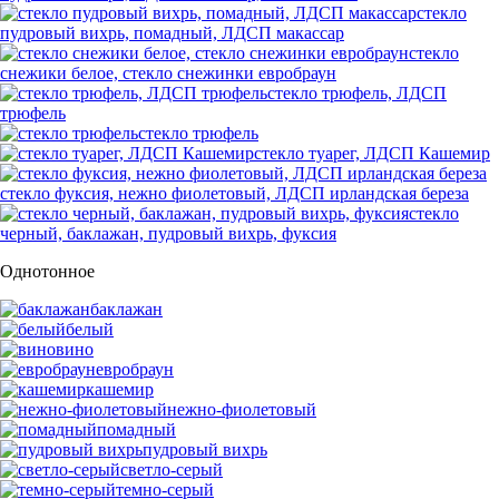
стекло
пудровый вихрь, помадный, ЛДСП макассар
стекло
снежики белое, стекло снежинки евробраун
стекло трюфель, ЛДСП
трюфель
стекло трюфель
стекло туарег, ЛДСП Кашемир
стекло фуксия, нежно фиолетовый, ЛДСП ирландская береза
стекло
черный, баклажан, пудровый вихрь, фуксия
Однотонное
баклажан
белый
вино
евробраун
кашемир
нежно-фиолетовый
помадный
пудровый вихрь
светло-серый
темно-серый