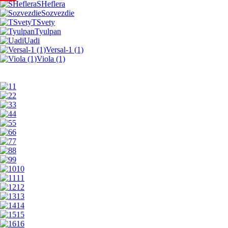
SHeflera
Sozvezdie
TSvety
Tyulpan
Uadi
Versal-1 (1)
Viola (1)
1
2
3
4
5
6
7
8
9
10
11
12
13
14
15
16