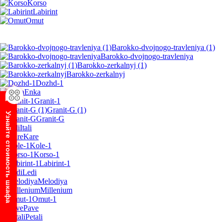
Korso
Labirint
Omut
Barokko-dvojnogo-travleniya (1)
Barokko-dvojnogo-travleniya
Barokko-zerkalnyj (1)
Barokko-zerkalnyj
Dozhd-1
Enka
Granit-1
Granit-G (1)
Узнайте стоимость шкафа
Granit-G
Itali
Kare
Kole-1
Korso-1
Labirint-1
Ledi
Melodiya
Millenium
Omut-1
Pave
Petali