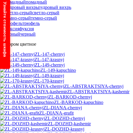
помадный
Узнайте стоимость шкафа
пудровый вихрь
светло-серый
темно-серый
трюфель
фуксия
черный
С узором цветное
ZL-147-chernyj
ZL-147-krasnyj
ZL-149-chernyj
ZL-149-kapuchino
ZL-149-krasnyj
ZL-170-krasnyj
ZL-ABSTRAKTSIYA-chernyj
ZL-ABSTRAKTSIYA-kashemir
ZL-BARKOD-chernyj
ZL-BARKOD-kapuchino
ZL-DIANA-chernyj
ZL-DIANA-grafit
ZL-DOZHD-chernyj
ZL-DOZHD-kashemir
ZL-DOZHD-krasnyj