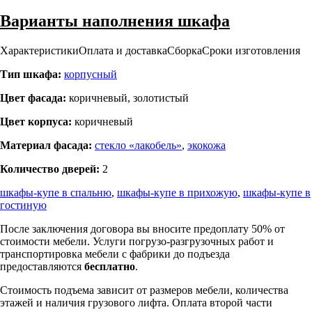
Варианты наполнения шкафа
Характеристики
Оплата и доставка
Сборка
Сроки изготовления
Тип шкафа:
корпусный
Цвет фасада:
коричневый, золотистый
Цвет корпуса:
коричневый
Материал фасада:
стекло «лакобель»
,
экокожа
Количество дверей:
2
шкафы-купе в спальню
,
шкафы-купе в прихожую
,
шкафы-купе в
гостиную
После заключения договора вы вносите предоплату 50% от
стоимости мебели. Услуги погрузо-разгрузочных работ и
транспортировка мебели с фабрики до подъезда
предоставляются
бесплатно
.
Стоимость подъема зависит от размеров мебели, количества
этажей и наличия грузового лифта. Оплата второй части