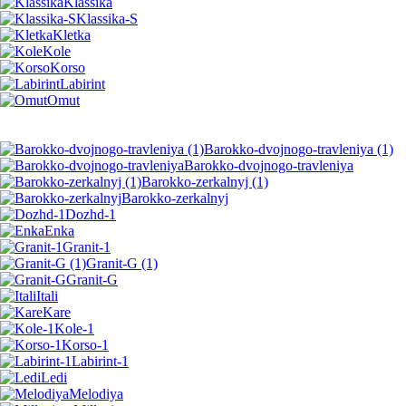
Klassika
Klassika-S
Kletka
Kole
Korso
Labirint
Omut
Barokko-dvojnogo-travleniya (1)
Barokko-dvojnogo-travleniya
Barokko-zerkalnyj (1)
Barokko-zerkalnyj
Dozhd-1
Enka
Granit-1
Granit-G (1)
Granit-G
Itali
Kare
Kole-1
Korso-1
Labirint-1
Ledi
Melodiya