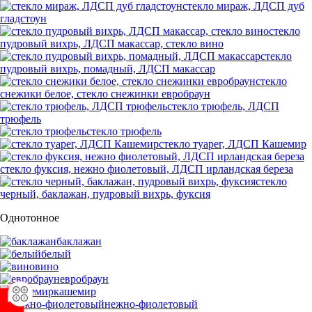
стекло мираж, ЛДСП дуб
гладстоун
стекло
пудровый вихрь, ЛДСП макассар, стекло вино
стекло
пудровый вихрь, помадный, ЛДСП макассар
стекло
снежики белое, стекло снежинки евробраун
стекло трюфель, ЛДСП
трюфель
стекло трюфель
стекло туарег, ЛДСП Кашемир
стекло фуксия, нежно фиолетовый, ЛДСП ирландская береза
стекло
черный, баклажан, пудровый вихрь, фуксия
Однотонное
баклажан
белый
вино
евробраун
кашемир
нежно-фиолетовый