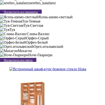
serebro_katafarez
Посмотреть все варианты
Ясень-шимо-светлый
Туя-Темная
Туя-Светлая
Туя
Слива-Валлис
Орфео-Серый
Орфео-Белый
Орех-итальянский
Махагон
Ноче-Гварнери
Посмотреть все цвета