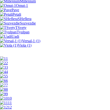
Millenium
Omut-1
Pave
Petali
SHeflera
Sozvezdie
TSvety
Tyulpan
Uadi
Versal-1 (1)
Viola (1)
1
2
3
4
5
6
7
8
9
10
11
12