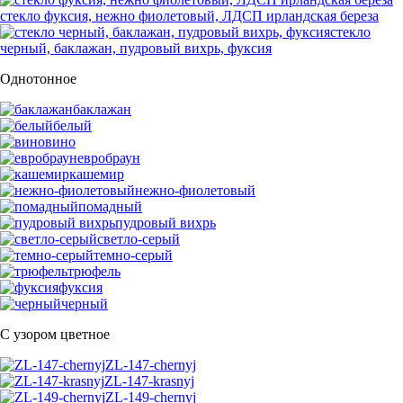
стекло фуксия, нежно фиолетовый, ЛДСП ирландская береза
стекло
черный, баклажан, пудровый вихрь, фуксия
Однотонное
баклажан
белый
вино
евробраун
кашемир
нежно-фиолетовый
помадный
пудровый вихрь
светло-серый
темно-серый
трюфель
фуксия
черный
С узором цветное
ZL-147-chernyj
ZL-147-krasnyj
ZL-149-chernyj