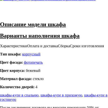
Описание модели шкафа
Варианты наполнения шкафа
Характеристики
Оплата и доставка
Сборка
Сроки изготовления
Тип шкафа:
корпусный
Цвет фасада:
фотопечать
Цвет корпуса:
бежевый
Материал фасада:
стекло
Количество дверей:
4
шкафы-купе в спальню
,
шкафы-купе в прихожую
,
шкафы-купе в
гостиную
После заключения договора вы вносите предоплату 50% от