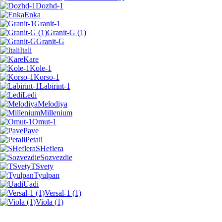
Dozhd-1
Enka
Granit-1
Granit-G (1)
Granit-G
Itali
Kare
Kole-1
Korso-1
Labirint-1
Ledi
Melodiya
Millenium
Omut-1
Pave
Petali
SHeflera
Sozvezdie
TSvety
Tyulpan
Uadi
Versal-1 (1)
Viola (1)