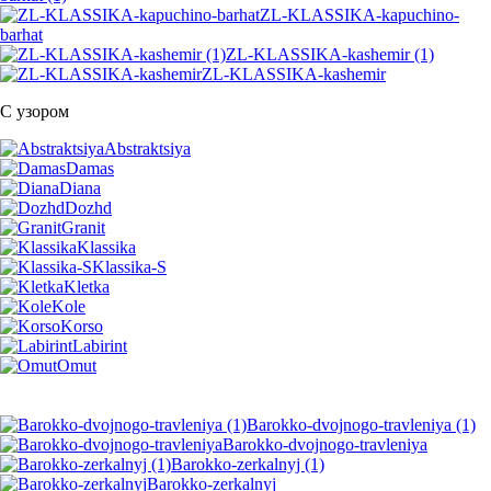
ZL-KLASSIKA-kapuchino-
barhat
ZL-KLASSIKA-kashemir (1)
ZL-KLASSIKA-kashemir
С узором
Abstraktsiya
Damas
Diana
Dozhd
Granit
Klassika
Klassika-S
Kletka
Kole
Korso
Labirint
Omut
Barokko-dvojnogo-travleniya (1)
Barokko-dvojnogo-travleniya
Barokko-zerkalnyj (1)
Barokko-zerkalnyj