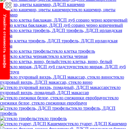
кашемир, цветы кашемир, ЛДСП кашемир
стекло кашемир, цветы
кашемир
Узнайте стоимость шкафа
стекло клетка баклажан, ЛДСП дуб сорано черно коричневый
стекло клетка трюфель, ЛДСП трюфель, ЛДСП ирландская
береза
стекло клетка трюфель
стекло клетка черная
стекло клетка, вино, белый
стекло мираж, ЛДСП дуб
гладстоун
стекло
пудровый вихрь, ЛДСП макассар, стекло вино
стекло
пудровый вихрь, помадный, ЛДСП макассар
стекло
снежики белое, стекло снежинки евробраун
стекло трюфель, ЛДСП
трюфель
стекло трюфель
стекло туарег, ЛДСП Кашемир