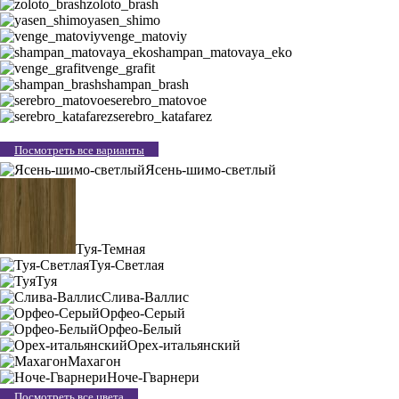
zoloto_brash
yasen_shimo
venge_matoviy
shampan_matovaya_eko
venge_grafit
shampan_brash
serebro_matovoe
serebro_katafarez
Посмотреть все варианты
Ясень-шимо-светлый
Туя-Темная
Туя-Светлая
Туя
Слива-Валлис
Орфео-Серый
Орфео-Белый
Орех-итальянский
Махагон
Ноче-Гварнери
Посмотреть все цвета