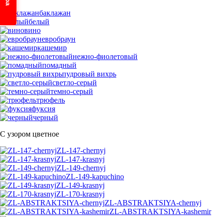
баклажан
белый
вино
евробраун
кашемир
нежно-фиолетовый
помадный
пудровый вихрь
светло-серый
темно-серый
трюфель
фуксия
черный
С узором цветное
ZL-147-chernyj
ZL-147-krasnyj
ZL-149-chernyj
ZL-149-kapuchino
ZL-149-krasnyj
ZL-170-krasnyj
ZL-ABSTRAKTSIYA-chernyj
ZL-ABSTRAKTSIYA-kashemir