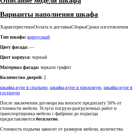
Описание модели шкафа
Варианты наполнения шкафа
Характеристики
Оплата и доставка
Сборка
Сроки изготовления
Тип шкафа:
корпусный
Цвет фасада:
—
Цвет корпуса:
черный
Материал фасада:
зеркало графит
Количество дверей:
2
шкафы-купе в спальню
,
шкафы-купе в прихожую
,
шкафы-купе в
гостиную
После заключения договора вы вносите предоплату 50% от
стоимости мебели. Услуги погрузо-разгрузочных работ и
транспортировка мебели с фабрики до подъезда
предоставляются
бесплатно
.
Стоимость подъема зависит от размеров мебели, количества