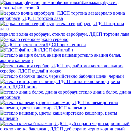
баклажан, фуксия,
нежно-фиолетовый
зеркало волна
евробраун, ЛДСП тортона лава
зеркало волна евробраун, стекло евробраун, ЛДСП тортона лава
зеркало серебро
ЛДСП орех теннеси
ЛДСП файнлайн
стекло акация белая,
акация кашемир
стекло акация
серебро, ЛДСП вудлайн мокко
стекло бабочки шелк, черный
стекло вино, цветы
вино, ЛДСП вино
стекло диана белое, диана
евробраун
стекло
кашемир, цветы кашемир, ЛДСП кашемир
стекло кашемир, цветы
кашемир
стекло клетка баклажан, ЛДСП дуб сорано черно коричневый