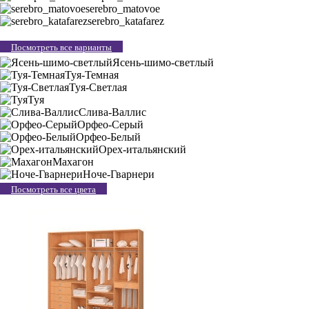
serebro_matovoe
serebro_katafarez
Посмотреть все варианты
Ясень-шимо-светлый
Туя-Темная
Туя-Светлая
Туя
Слива-Валлис
Орфео-Серый
Орфео-Белый
Орех-итальянский
Махагон
Ноче-Гварнери
Посмотреть все цвета