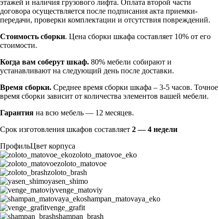
этажей и наличия грузового лифта. Оплата второй части
договора осуществляется после подписания акта приемки-
передачи, проверки комплектации и отсутствия повреждений.
Стоимость сборки
. Цена сборки шкафа составляет 10% от его
стоимости.
Когда вам соберут шкаф.
80% мебели собирают и
устанавливают на следующий день после доставки.
Время сборки.
Среднее время сборки шкафа – 3-5 часов. Точное
время сборки зависит от количества элементов вашей мебели.
Гарантия
на всю мебель — 12 месяцев.
Срок изготовления шкафов составляет
2 — 4 недели
Профиль
Цвет корпуса
zoloto_matovoe_eko
zoloto_matovoe
zoloto_brash
yasen_shimo
venge_matoviy
shampan_matovaya_eko
venge_grafit
shampan_brash