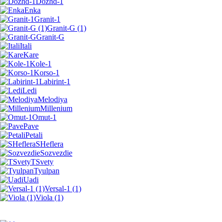
Dozhd-1
Enka
Granit-1
Granit-G (1)
Granit-G
Itali
Kare
Kole-1
Korso-1
Labirint-1
Ledi
Melodiya
Millenium
Omut-1
Pave
Petali
SHeflera
Sozvezdie
TSvety
Tyulpan
Uadi
Versal-1 (1)
Viola (1)