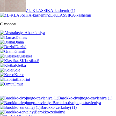
ZL-KLASSIKA-kashemir (1)
ZL-KLASSIKA-kashemir
С узором
Abstraktsiya
Damas
Diana
Dozhd
Granit
Klassika
Klassika-S
Kletka
Kole
Korso
Labirint
Omut
Barokko-dvojnogo-travleniya (1)
Barokko-dvojnogo-travleniya
Barokko-zerkalnyj (1)
Barokko-zerkalnyj